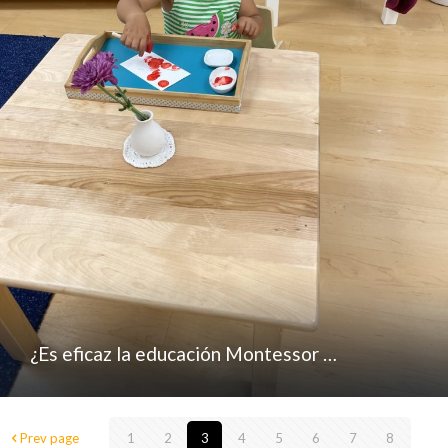
¿Es eficaz la educación Montessor …
Prev page
1
2
3
4
5
6
7
8