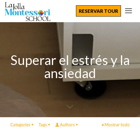
RESERVAR TOUR
Superar el estrés y la
ansiedad
Categories
Tags
Authors
Mostrar todo