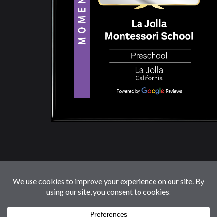
© 2026 LaJollaMontessoriSchool.com. Reservados
Todos Los Derechos.