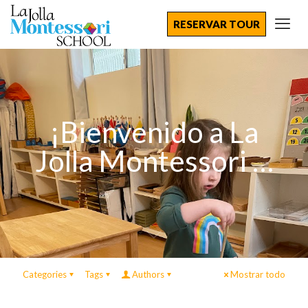
RESERVAR TOUR
¡Bienvenido a La
Jolla Montessori …
Categories
Tags
Authors
Mostrar todo