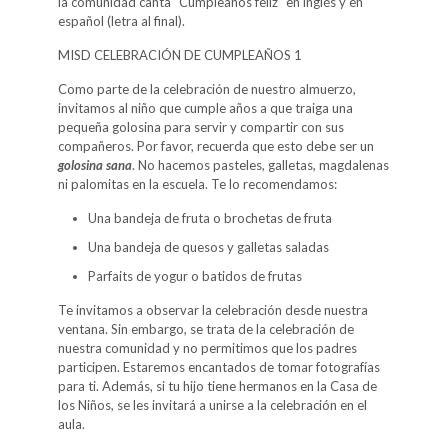
la comunidad canta "Cumpleaños feliz" en inglés y en
español (letra al final).
MISD CELEBRACIÓN DE CUMPLEAÑOS 1
Como parte de la celebración de nuestro almuerzo,
invitamos al niño que cumple años a que traiga una
pequeña golosina para servir y compartir con sus
compañeros. Por favor, recuerda que esto debe ser un
golosina sana
. No hacemos pasteles, galletas, magdalenas
ni palomitas en la escuela. Te lo recomendamos:
Una bandeja de fruta o brochetas de fruta
Una bandeja de quesos y galletas saladas
Parfaits de yogur o batidos de frutas
Te invitamos a observar la celebración desde nuestra
ventana. Sin embargo, se trata de la celebración de
nuestra comunidad y no permitimos que los padres
participen. Estaremos encantados de tomar fotografías
para ti. Además, si tu hijo tiene hermanos en la Casa de
los Niños, se les invitará a unirse a la celebración en el
aula.