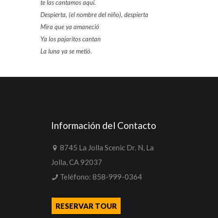
te las cantamos aquí.
Despierta, (el nombre del niño), despierta
Mira que ya amaneció
Ya los pajaritos cantan
La luna ya se metió.
Información del Contacto
8745 La Jolla Scenic Dr. N, La
Jolla, CA 92037
Teléfono:
858-999-0364
RESERVAR TOUR