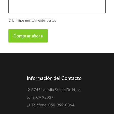
Criar niños mentalmente fuertes
Comprar ahora
Información del Contacto
8745 La Jolla Scenic Dr. N, La
Jolla, CA 92037
Teléfono:
858-999-0364