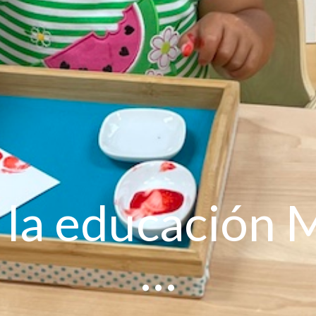
z la educación
…