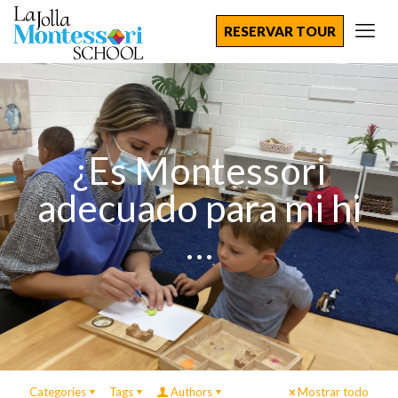
RESERVAR TOUR
¿Es Montessori
adecuado para mi hi
…
Categories
Tags
Authors
Mostrar todo