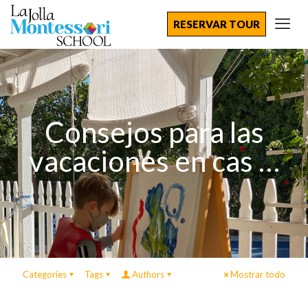
RESERVAR TOUR
Consejos para las
vacaciones en cas …
Categories
Tags
Authors
Mostrar todo