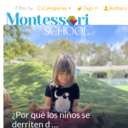
Filter by
Categories
Tags
Authors
¿Por qué los niños se
derriten d …