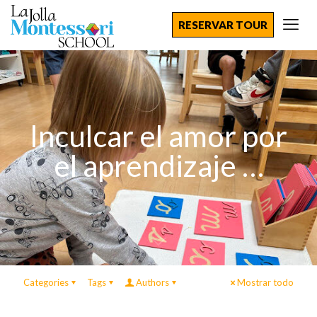
RESERVAR TOUR
Inculcar el amor por
el aprendizaje …
Categories
Tags
Authors
Mostrar todo