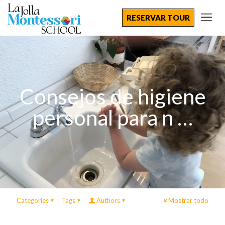
RESERVAR TOUR
Consejos de higiene
personal para n …
Categories
Tags
Authors
Mostrar todo