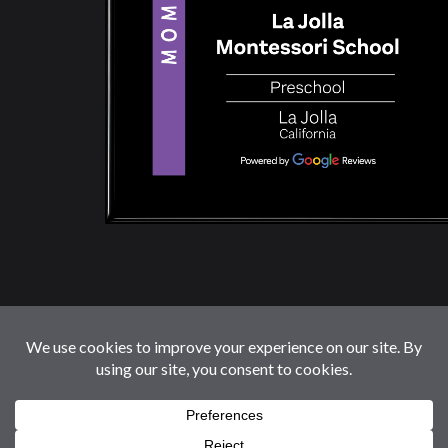
© 2026 LaJollaMontessoriSchool.com. Reservados
Todos Los Derechos.
Follow us: