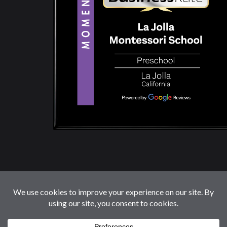
© 2026 LaJollaMontessoriSchool.com. Reservados
Todos Los Derechos.