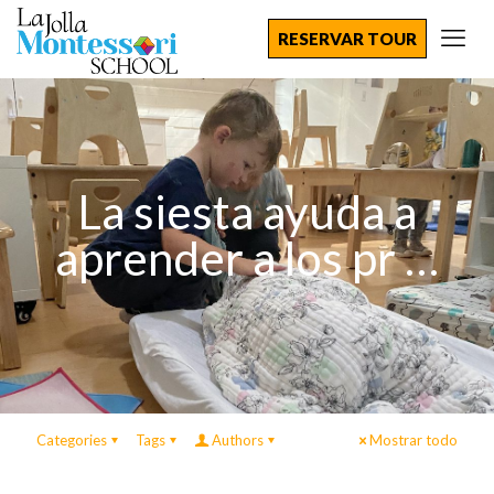
RESERVAR TOUR
La siesta ayuda a
aprender a los pr …
Categories
Tags
Authors
Mostrar todo