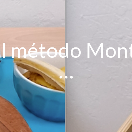
el método Mont
…