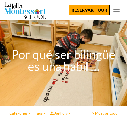
RESERVAR TOUR
Por qué ser bilingüe
es una habil …
Categories
Tags
Authors
Mostrar todo