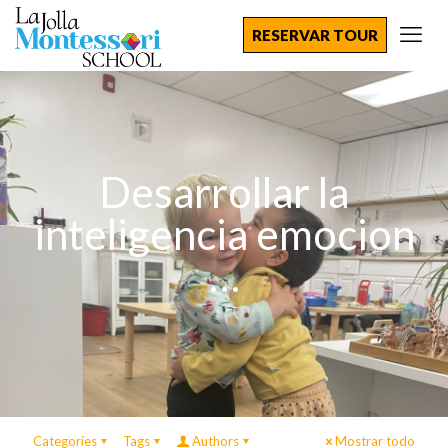
RESERVAR TOUR
Desarrollar la
inteligencia emocion
…
Categories
Tags
Authors
Mostrar todo