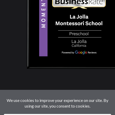
© 2026 LaJollaMontessoriSchool.com. Reservados
Todos Los Derechos.