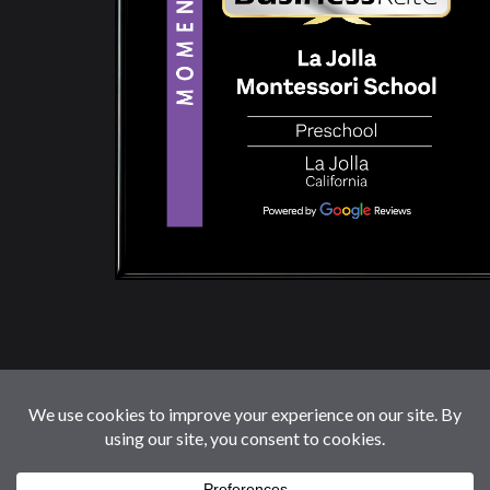
© 2026 LaJollaMontessoriSchool.com. Reservados
Todos Los Derechos.