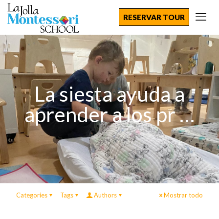
RESERVAR TOUR
La siesta ayuda a
aprender a los pr …
Categories
Tags
Authors
Mostrar todo