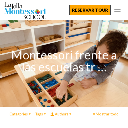
RESERVAR TOUR
Montessori frente a
las escuelas tr …
Categories
Tags
Authors
Mostrar todo