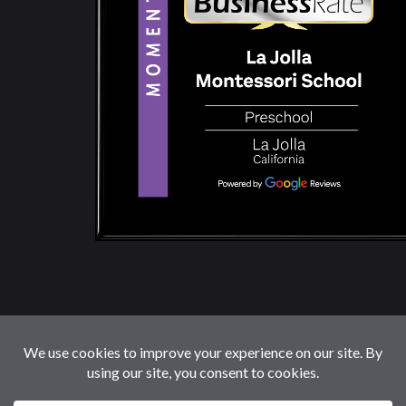
© 2026 LaJollaMontessoriSchool.com. Reservados
Todos Los Derechos.