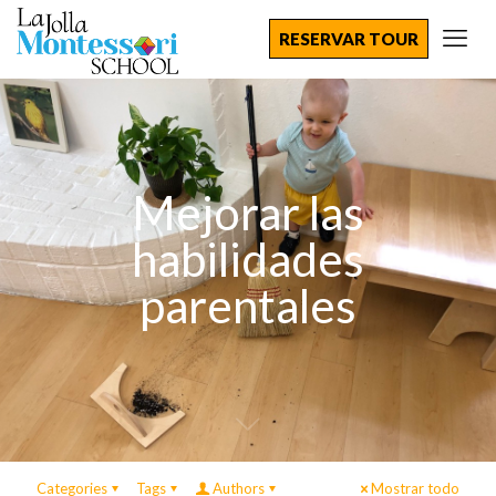
RESERVAR TOUR
Mejorar las
habilidades
parentales
Categories
Tags
Authors
Mostrar todo