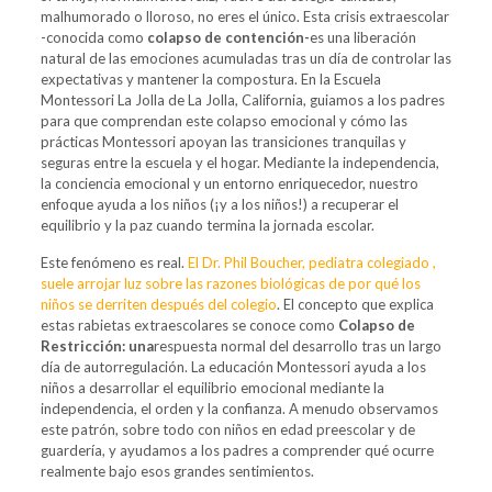
malhumorado o lloroso, no eres el único. Esta crisis extraescolar
-conocida como
colapso de contención-
es una liberación
natural de las emociones acumuladas tras un día de controlar las
expectativas y mantener la compostura. En la Escuela
Montessori La Jolla de La Jolla, California, guiamos a los padres
para que comprendan este colapso emocional y cómo las
prácticas Montessori apoyan las transiciones tranquilas y
seguras entre la escuela y el hogar. Mediante la independencia,
la conciencia emocional y un entorno enriquecedor, nuestro
enfoque ayuda a los niños (¡y a los niños!) a recuperar el
equilibrio y la paz cuando termina la jornada escolar.
Este fenómeno es real.
El Dr. Phil Boucher, pediatra colegiado ,
suele arrojar luz sobre las razones biológicas de por qué los
niños se derriten después del colegio
. El concepto que explica
estas rabietas extraescolares se conoce como
Colapso de
Restricción: una
respuesta normal del desarrollo tras un largo
día de autorregulación. La educación Montessori ayuda a los
niños a desarrollar el equilibrio emocional mediante la
independencia, el orden y la confianza. A menudo observamos
este patrón, sobre todo con niños en edad preescolar y de
guardería, y ayudamos a los padres a comprender qué ocurre
realmente bajo esos grandes sentimientos.