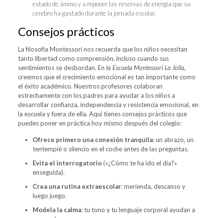
estado de ánimo y a reponer las reservas de energía que su
cerebro ha gastado durante la jornada escolar.
Consejos prácticos
La filosofía Montessori nos recuerda que los niños necesitan
tanto libertad como comprensión, incluso cuando sus
sentimientos se desbordan. En
la Escuela Montessori La Jolla
,
creemos que el crecimiento emocional es tan importante como
el éxito académico. Nuestros profesores colaboran
estrechamente con los padres para ayudar a los niños a
desarrollar confianza, independencia y resistencia emocional, en
la escuela y fuera de ella. Aquí tienes consejos prácticos que
puedes poner en práctica hoy mismo después del colegio:
Ofrece primero una conexión tranquila
: un abrazo, un
tentempié o silencio en el coche antes de las preguntas.
Evita el interrogatorio
(«¿Cómo te ha ido el día?»
enseguida).
Crea una rutina extraescolar
: merienda, descanso y
luego juego.
Modela la calma
: tu tono y tu lenguaje corporal ayudan a