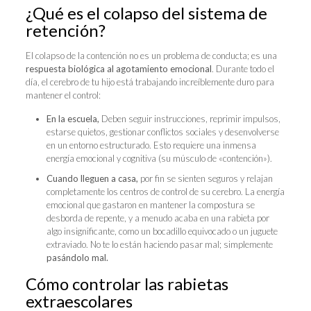
¿Qué es el colapso del sistema de
retención?
El colapso de la contención no es un problema de conducta; es una
respuesta biológica al agotamiento emocional
. Durante todo el
día, el cerebro de tu hijo está trabajando increíblemente duro para
mantener el control:
En la escuela,
Deben seguir instrucciones, reprimir impulsos,
estarse quietos, gestionar conflictos sociales y desenvolverse
en un entorno estructurado. Esto requiere una inmensa
energía emocional y cognitiva (su músculo de «contención»).
Cuando lleguen a casa,
por fin se sienten seguros y relajan
completamente los centros de control de su cerebro. La energía
emocional que gastaron en mantener la compostura se
desborda de repente, y a menudo acaba en una rabieta por
algo insignificante, como un bocadillo equivocado o un juguete
extraviado. No te lo están haciendo pasar mal; simplemente
pasándolo mal.
Cómo controlar las rabietas
extraescolares