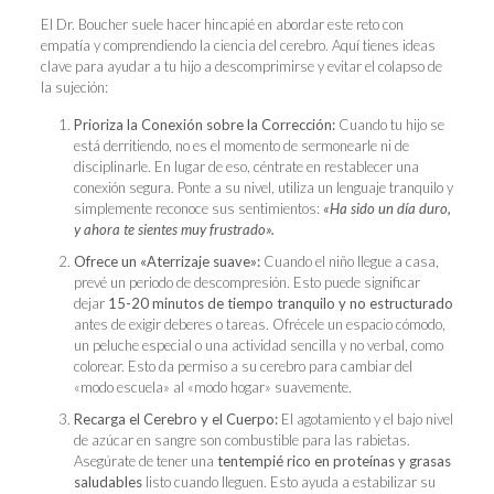
El Dr. Boucher suele hacer hincapié en abordar este reto con
empatía y comprendiendo la ciencia del cerebro. Aquí tienes ideas
clave para ayudar a tu hijo a descomprimirse y evitar el colapso de
la sujeción:
Prioriza la Conexión sobre la Corrección:
Cuando tu hijo se
está derritiendo, no es el momento de sermonearle ni de
disciplinarle. En lugar de eso, céntrate en restablecer una
conexión segura. Ponte a su nivel, utiliza un lenguaje tranquilo y
simplemente reconoce sus sentimientos:
«Ha sido un día duro,
y ahora te sientes muy frustrado».
Ofrece un «Aterrizaje suave»:
Cuando el niño llegue a casa,
prevé un periodo de descompresión. Esto puede significar
dejar
15-20 minutos de tiempo tranquilo y no estructurado
antes de exigir deberes o tareas. Ofrécele un espacio cómodo,
un peluche especial o una actividad sencilla y no verbal, como
colorear. Esto da permiso a su cerebro para cambiar del
«modo escuela» al «modo hogar» suavemente.
Recarga el Cerebro y el Cuerpo:
El agotamiento y el bajo nivel
de azúcar en sangre son combustible para las rabietas.
Asegúrate de tener una
tentempié rico en proteínas y grasas
saludables
listo cuando lleguen. Esto ayuda a estabilizar su