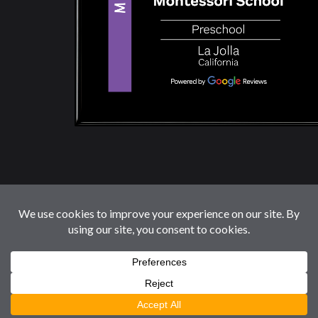
© 2026 LaJollaMontessoriSchool.com. Reservados
Todos Los Derechos.
Follow us: