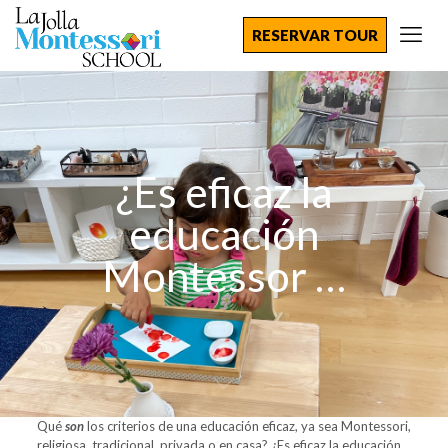
RESERVAR TOUR
¿Es eficaz la
educación
Montessor …
Qué
son
los criterios de una educación eficaz, ya sea Montessori,
religiosa, tradicional, privada o en casa?
¿Es eficaz la educación