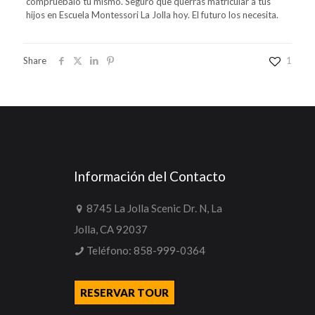
compruébalo tú mismo. Seguro que querrás matricular a tus
hijos en
Escuela Montessori La Jolla
hoy. El futuro los necesita.
Share
1
Información del Contacto
8745 La Jolla Scenic Dr. N, La
Jolla, CA 92037
Teléfono:
858-999-0364
RESERVAR TOUR