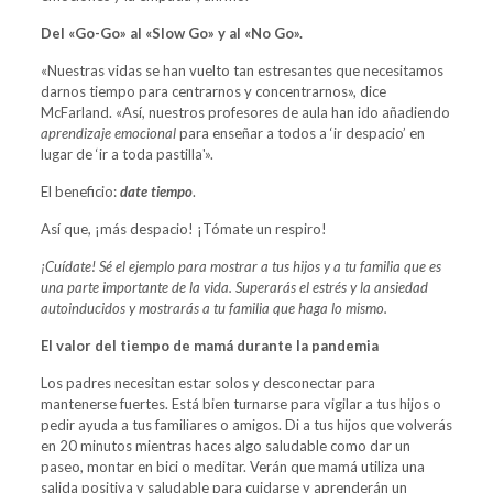
Del «Go-Go» al «Slow Go» y al «No Go».
«Nuestras vidas se han vuelto tan estresantes que necesitamos
darnos tiempo para centrarnos y concentrarnos», dice
McFarland. «Así, nuestros profesores de aula han ido añadiendo
aprendizaje emocional
para enseñar a todos a ‘ir despacio’ en
lugar de ‘ir a toda pastilla'».
El beneficio:
date tiempo
.
Así que, ¡más despacio! ¡Tómate un respiro!
¡Cuídate! Sé el ejemplo para mostrar a tus hijos y a tu familia que es
una parte importante de la vida. Superarás el estrés y la ansiedad
autoinducidos y mostrarás a tu familia que haga lo mismo.
El valor del tiempo de mamá durante la pandemia
Los padres necesitan estar solos y desconectar para
mantenerse fuertes. Está bien turnarse para vigilar a tus hijos o
pedir ayuda a tus familiares o amigos. Di a tus hijos que volverás
en 20 minutos mientras haces algo saludable como dar un
paseo, montar en bici o meditar. Verán que mamá utiliza una
salida positiva y saludable para cuidarse y aprenderán un