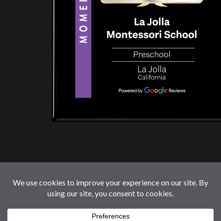
© 2026 LaJollaMontessoriSchool.com. Reservados
Todos Los Derechos.