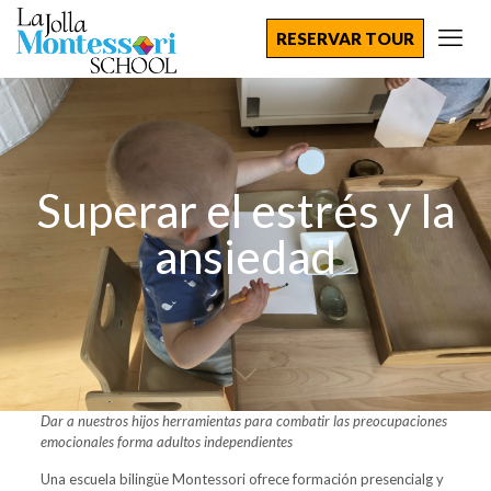
RESERVAR TOUR
Superar el estrés y la
ansiedad
Dar a nuestros hijos herramientas para combatir las preocupaciones
emocionales forma adultos independientes
Una escuela
bilingüe Montessori
ofrece
formación presencial
g y