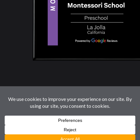
© 2026 LaJollaMontessoriSchool.com. Reservados
Todos Los Derechos.
Follow us: