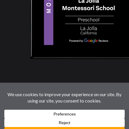
© 2026 LaJollaMontessoriSchool.com. Reservados
Todos Los Derechos.
Follow us: