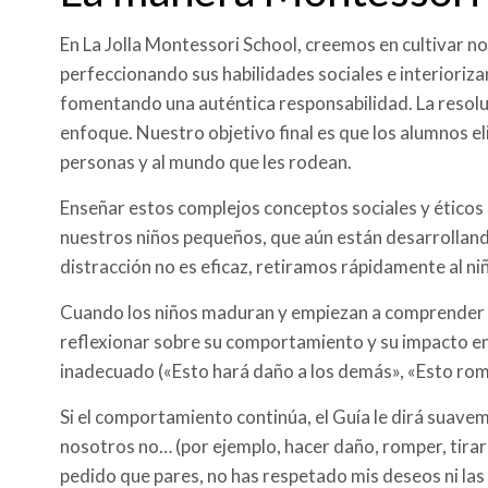
En La Jolla Montessori School, creemos en cultivar n
perfeccionando sus habilidades sociales e interioriz
fomentando una auténtica responsabilidad. La resoluc
enfoque. Nuestro objetivo final es que los alumnos eli
personas y al mundo que les rodean.
Enseñar estos complejos conceptos sociales y éticos
nuestros niños pequeños, que aún están desarrolland
distracción no es eficaz, retiramos rápidamente al ni
Cuando los niños maduran y empiezan a comprender la
reflexionar sobre su comportamiento y su impacto en
inadecuado («Esto hará daño a los demás», «Esto rom
Si el comportamiento continúa, el Guía le dirá suaveme
nosotros no… (por ejemplo, hacer daño, romper, tirar)»
pedido que pares, no has respetado mis deseos ni las 