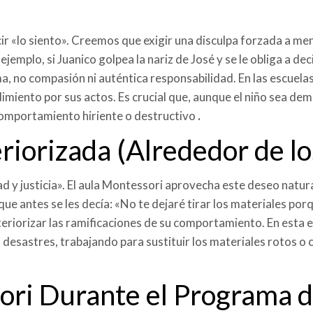
ir «lo siento». Creemos que exigir una disculpa forzada a me
 ejemplo, si Juanico golpea la nariz de José y se le obliga a de
a, no compasión ni auténtica responsabilidad. En las escuelas
imiento por sus actos. Es crucial que, aunque el niño sea d
omportamiento hiriente o destructivo
.
teriorizada (Alrededor de l
d y justicia». El aula Montessori aprovecha este deseo natura
 que antes se les decía: «No te dejaré tirar los materiales po
teriorizar las ramificaciones de su comportamiento. En esta e
s desastres, trabajando para sustituir los materiales rotos 
ori Durante el Programa de