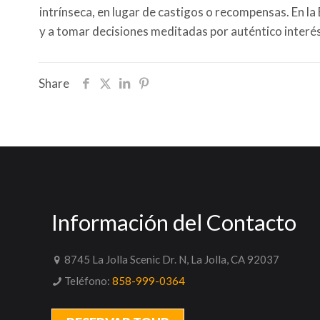
intrínseca, en lugar de castigos o recompensas. En la
y a tomar decisiones meditadas por auténtico interé
Share
Información del Contacto
8745 La Jolla Scenic Dr. N, La Jolla, CA 92037
Teléfono:
858-999-0364