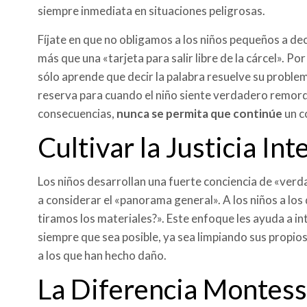
siempre inmediata en situaciones peligrosas.
Fíjate en que no obligamos a los niños pequeños a dec
más que una «tarjeta para salir libre de la cárcel». Por
sólo aprende que decir la palabra resuelve su problem
reserva para cuando el niño siente verdadero remord
consecuencias,
nunca se permita que continúe
un c
Cultivar la Justicia In
Los niños desarrollan una fuerte conciencia de «verda
a considerar el «panorama general». A los niños a los
tiramos los materiales?». Este enfoque les ayuda a in
siempre que sea posible, ya sea limpiando sus propio
a los que han hecho daño.
La Diferencia Montess