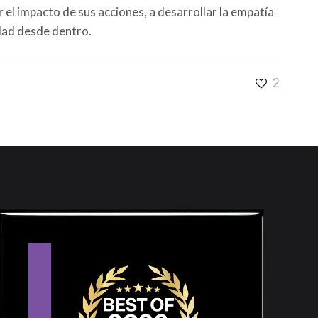
 el impacto de sus acciones, a desarrollar la empatía
dad desde dentro.
2