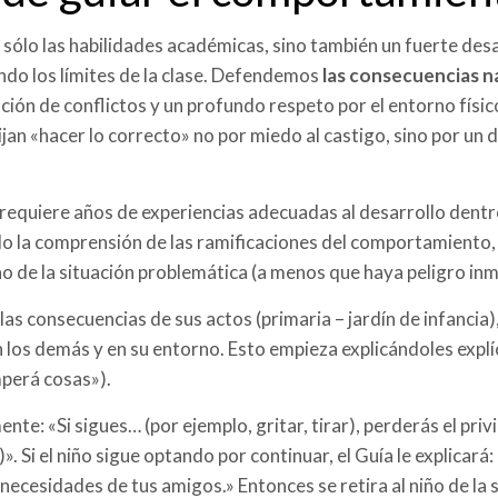
o sólo las habilidades académicas, sino también un fuerte des
ando los límites de la clase. Defendemos
las consecuencias na
ión de conflictos y un profundo respeto por el entorno físi
jan «hacer lo correcto» no por miedo al castigo, sino por un 
 requiere años de experiencias adecuadas al desarrollo den
o la comprensión de las ramificaciones del comportamiento, 
ño de la situación problemática (a menos que haya peligro inm
s consecuencias de sus actos (primaria – jardín de infancia
 los demás y en su entorno. Esto empieza explicándoles exp
perá cosas»).
nte: «Si sigues… (por ejemplo, gritar, tirar), perderás el pri
. Si el niño sigue optando por continuar, el Guía le explicará
necesidades de tus amigos.» Entonces se retira al niño de la s