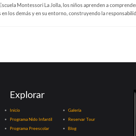
 Escuela Montessori La Jolla, los niños aprenden a comprender
s en los demás y en su entorno, construyendo la responsabili
Explorar
Inicio
Galería
Programa Nido Infantil
Reservar Tour
Programa Preescolar
Blog